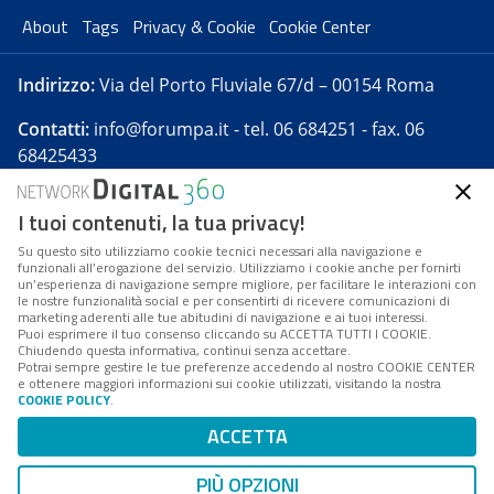
About
Tags
Privacy & Cookie
Cookie Center
Indirizzo:
Via del Porto Fluviale 67/d – 00154 Roma
Contatti:
info@forumpa.it
- tel. 06 684251 - fax. 06
68425433
I tuoi contenuti, la tua privacy!
Forumpa.it
è una pubblicazione telematica iscritta
presso Registro della stampa del Tribunale di Roma -
Su questo sito utilizziamo cookie tecnici necessari alla navigazione e
funzionali all’erogazione del servizio. Utilizziamo i cookie anche per fornirti
Reg. n. 182 del 2 maggio 2008 - Direttore resp. Michela
un’esperienza di navigazione sempre migliore, per facilitare le interazioni con
Stentella
le nostre funzionalità social e per consentirti di ricevere comunicazioni di
marketing aderenti alle tue abitudini di navigazione e ai tuoi interessi.
FPA s.r.l. è società soggetta a Direzione e
Puoi esprimere il tuo consenso cliccando su ACCETTA TUTTI I COOKIE.
Coordinamento da parte di Digital360 S.p.A. - FPA s.r.l.
Chiudendo questa informativa, continui senza accettare.
Potrai sempre gestire le tue preferenze accedendo al nostro COOKIE CENTER
è un'azienda certificata per il sistema di management
e ottenere maggiori informazioni sui cookie utilizzati, visitando la nostra
COOKIE POLICY
.
di qualità SQS (ISO 9001)
Codice Fiscale/Partita IVA n. 10693191008 - R.E.A. Roma
ACCETTA
n. 1249791. ISP AWS
PIÙ OPZIONI
Mappa del sito