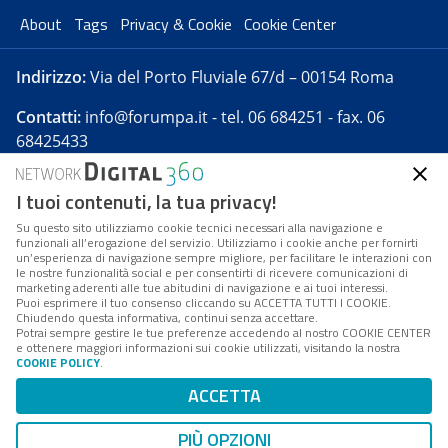
About
Tags
Privacy & Cookie
Cookie Center
Indirizzo:
Via del Porto Fluviale 67/d – 00154 Roma
Contatti:
info@forumpa.it
- tel. 06 684251 - fax. 06
68425433
I tuoi contenuti, la tua privacy!
Forumpa.it
è una pubblicazione telematica iscritta
presso Registro della stampa del Tribunale di Roma -
Su questo sito utilizziamo cookie tecnici necessari alla navigazione e
funzionali all’erogazione del servizio. Utilizziamo i cookie anche per fornirti
Reg. n. 182 del 2 maggio 2008 - Direttore resp. Michela
un’esperienza di navigazione sempre migliore, per facilitare le interazioni con
Stentella
le nostre funzionalità social e per consentirti di ricevere comunicazioni di
marketing aderenti alle tue abitudini di navigazione e ai tuoi interessi.
FPA s.r.l. è società soggetta a Direzione e
Puoi esprimere il tuo consenso cliccando su ACCETTA TUTTI I COOKIE.
Coordinamento da parte di Digital360 S.p.A. - FPA s.r.l.
Chiudendo questa informativa, continui senza accettare.
Potrai sempre gestire le tue preferenze accedendo al nostro COOKIE CENTER
è un'azienda certificata per il sistema di management
e ottenere maggiori informazioni sui cookie utilizzati, visitando la nostra
COOKIE POLICY
.
di qualità SQS (ISO 9001)
Codice Fiscale/Partita IVA n. 10693191008 - R.E.A. Roma
ACCETTA
n. 1249791. ISP AWS
PIÙ OPZIONI
Mappa del sito