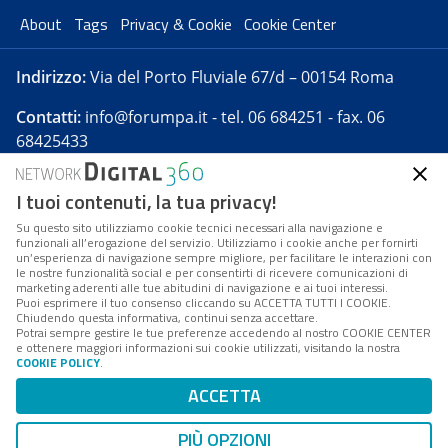
About
Tags
Privacy & Cookie
Cookie Center
Indirizzo:
Via del Porto Fluviale 67/d – 00154 Roma
Contatti:
info@forumpa.it
- tel. 06 684251 - fax. 06
68425433
I tuoi contenuti, la tua privacy!
Forumpa.it
è una pubblicazione telematica iscritta
presso Registro della stampa del Tribunale di Roma -
Su questo sito utilizziamo cookie tecnici necessari alla navigazione e
funzionali all’erogazione del servizio. Utilizziamo i cookie anche per fornirti
Reg. n. 182 del 2 maggio 2008 - Direttore resp. Michela
un’esperienza di navigazione sempre migliore, per facilitare le interazioni con
Stentella
le nostre funzionalità social e per consentirti di ricevere comunicazioni di
marketing aderenti alle tue abitudini di navigazione e ai tuoi interessi.
FPA s.r.l. è società soggetta a Direzione e
Puoi esprimere il tuo consenso cliccando su ACCETTA TUTTI I COOKIE.
Coordinamento da parte di Digital360 S.p.A. - FPA s.r.l.
Chiudendo questa informativa, continui senza accettare.
Potrai sempre gestire le tue preferenze accedendo al nostro COOKIE CENTER
è un'azienda certificata per il sistema di management
e ottenere maggiori informazioni sui cookie utilizzati, visitando la nostra
COOKIE POLICY
.
di qualità SQS (ISO 9001)
Codice Fiscale/Partita IVA n. 10693191008 - R.E.A. Roma
ACCETTA
n. 1249791. ISP AWS
PIÙ OPZIONI
Mappa del sito