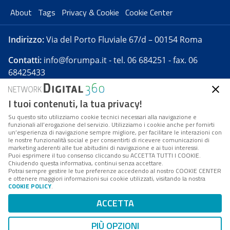
About
Tags
Privacy & Cookie
Cookie Center
Indirizzo:
Via del Porto Fluviale 67/d – 00154 Roma
Contatti:
info@forumpa.it
- tel. 06 684251 - fax. 06
68425433
I tuoi contenuti, la tua privacy!
Forumpa.it
è una pubblicazione telematica iscritta
presso Registro della stampa del Tribunale di Roma -
Su questo sito utilizziamo cookie tecnici necessari alla navigazione e
funzionali all’erogazione del servizio. Utilizziamo i cookie anche per fornirti
Reg. n. 182 del 2 maggio 2008 - Direttore resp. Michela
un’esperienza di navigazione sempre migliore, per facilitare le interazioni con
Stentella
le nostre funzionalità social e per consentirti di ricevere comunicazioni di
marketing aderenti alle tue abitudini di navigazione e ai tuoi interessi.
FPA s.r.l. è società soggetta a Direzione e
Puoi esprimere il tuo consenso cliccando su ACCETTA TUTTI I COOKIE.
Coordinamento da parte di Digital360 S.p.A. - FPA s.r.l.
Chiudendo questa informativa, continui senza accettare.
Potrai sempre gestire le tue preferenze accedendo al nostro COOKIE CENTER
è un'azienda certificata per il sistema di management
e ottenere maggiori informazioni sui cookie utilizzati, visitando la nostra
COOKIE POLICY
.
di qualità SQS (ISO 9001)
Codice Fiscale/Partita IVA n. 10693191008 - R.E.A. Roma
ACCETTA
n. 1249791. ISP AWS
PIÙ OPZIONI
Mappa del sito