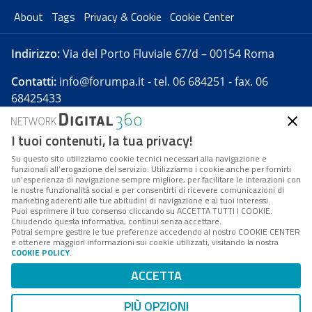
About
Tags
Privacy & Cookie
Cookie Center
Indirizzo:
Via del Porto Fluviale 67/d – 00154 Roma
Contatti:
info@forumpa.it
- tel. 06 684251 - fax. 06
68425433
I tuoi contenuti, la tua privacy!
Forumpa.it
è una pubblicazione telematica iscritta
presso Registro della stampa del Tribunale di Roma -
Su questo sito utilizziamo cookie tecnici necessari alla navigazione e
funzionali all’erogazione del servizio. Utilizziamo i cookie anche per fornirti
Reg. n. 182 del 2 maggio 2008 - Direttore resp. Michela
un’esperienza di navigazione sempre migliore, per facilitare le interazioni con
Stentella
le nostre funzionalità social e per consentirti di ricevere comunicazioni di
marketing aderenti alle tue abitudini di navigazione e ai tuoi interessi.
FPA s.r.l. è società soggetta a Direzione e
Puoi esprimere il tuo consenso cliccando su ACCETTA TUTTI I COOKIE.
Coordinamento da parte di Digital360 S.p.A. - FPA s.r.l.
Chiudendo questa informativa, continui senza accettare.
Potrai sempre gestire le tue preferenze accedendo al nostro COOKIE CENTER
è un'azienda certificata per il sistema di management
e ottenere maggiori informazioni sui cookie utilizzati, visitando la nostra
COOKIE POLICY
.
di qualità SQS (ISO 9001)
Codice Fiscale/Partita IVA n. 10693191008 - R.E.A. Roma
ACCETTA
n. 1249791. ISP AWS
PIÙ OPZIONI
Mappa del sito