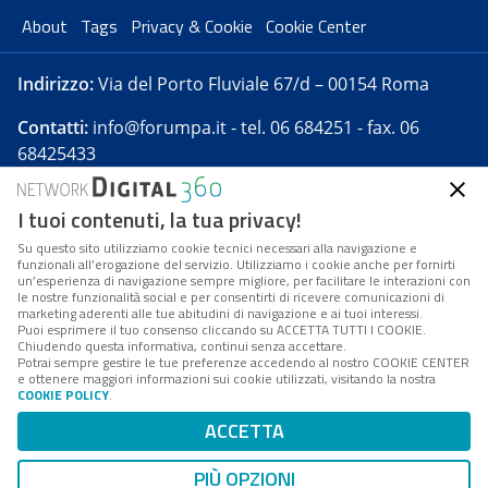
About
Tags
Privacy & Cookie
Cookie Center
Indirizzo:
Via del Porto Fluviale 67/d – 00154 Roma
Contatti:
info@forumpa.it
- tel. 06 684251 - fax. 06
68425433
I tuoi contenuti, la tua privacy!
Forumpa.it
è una pubblicazione telematica iscritta
presso Registro della stampa del Tribunale di Roma -
Su questo sito utilizziamo cookie tecnici necessari alla navigazione e
funzionali all’erogazione del servizio. Utilizziamo i cookie anche per fornirti
Reg. n. 182 del 2 maggio 2008 - Direttore resp. Michela
un’esperienza di navigazione sempre migliore, per facilitare le interazioni con
Stentella
le nostre funzionalità social e per consentirti di ricevere comunicazioni di
marketing aderenti alle tue abitudini di navigazione e ai tuoi interessi.
FPA s.r.l. è società soggetta a Direzione e
Puoi esprimere il tuo consenso cliccando su ACCETTA TUTTI I COOKIE.
Coordinamento da parte di Digital360 S.p.A. - FPA s.r.l.
Chiudendo questa informativa, continui senza accettare.
Potrai sempre gestire le tue preferenze accedendo al nostro COOKIE CENTER
è un'azienda certificata per il sistema di management
e ottenere maggiori informazioni sui cookie utilizzati, visitando la nostra
COOKIE POLICY
.
di qualità SQS (ISO 9001)
Codice Fiscale/Partita IVA n. 10693191008 - R.E.A. Roma
ACCETTA
n. 1249791. ISP AWS
PIÙ OPZIONI
Mappa del sito