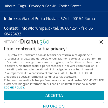
About
Tags
Privacy & Cookie
Cookie Center
Indirizzo:
Via del Porto Fluviale 67/d – 00154 Roma
Contatti:
info@forumpa.it
- tel. 06 684251 - fax. 06
68425433
I tuoi contenuti, la tua privacy!
Forumpa.it
è una pubblicazione telematica iscritta
presso Registro della stampa del Tribunale di Roma -
Su questo sito utilizziamo cookie tecnici necessari alla navigazione e
funzionali all’erogazione del servizio. Utilizziamo i cookie anche per fornirti
Reg. n. 182 del 2 maggio 2008 - Direttore resp. Michela
un’esperienza di navigazione sempre migliore, per facilitare le interazioni con
Stentella
le nostre funzionalità social e per consentirti di ricevere comunicazioni di
marketing aderenti alle tue abitudini di navigazione e ai tuoi interessi.
FPA s.r.l. è società soggetta a Direzione e
Puoi esprimere il tuo consenso cliccando su ACCETTA TUTTI I COOKIE.
Coordinamento da parte di Digital360 S.p.A. - FPA s.r.l.
Chiudendo questa informativa, continui senza accettare.
Potrai sempre gestire le tue preferenze accedendo al nostro COOKIE CENTER
è un'azienda certificata per il sistema di management
e ottenere maggiori informazioni sui cookie utilizzati, visitando la nostra
COOKIE POLICY
.
di qualità SQS (ISO 9001)
Codice Fiscale/Partita IVA n. 10693191008 - R.E.A. Roma
ACCETTA
n. 1249791. ISP AWS
PIÙ OPZIONI
Mappa del sito