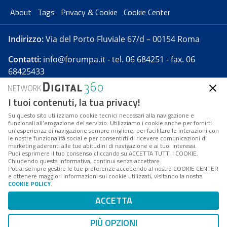
About
Tags
Privacy & Cookie
Cookie Center
Indirizzo:
Via del Porto Fluviale 67/d – 00154 Roma
Contatti:
info@forumpa.it
- tel. 06 684251 - fax. 06
68425433
I tuoi contenuti, la tua privacy!
Forumpa.it
è una pubblicazione telematica iscritta
presso Registro della stampa del Tribunale di Roma -
Su questo sito utilizziamo cookie tecnici necessari alla navigazione e
funzionali all’erogazione del servizio. Utilizziamo i cookie anche per fornirti
Reg. n. 182 del 2 maggio 2008 - Direttore resp. Michela
un’esperienza di navigazione sempre migliore, per facilitare le interazioni con
Stentella
le nostre funzionalità social e per consentirti di ricevere comunicazioni di
marketing aderenti alle tue abitudini di navigazione e ai tuoi interessi.
FPA s.r.l. è società soggetta a Direzione e
Puoi esprimere il tuo consenso cliccando su ACCETTA TUTTI I COOKIE.
Coordinamento da parte di Digital360 S.p.A. - FPA s.r.l.
Chiudendo questa informativa, continui senza accettare.
Potrai sempre gestire le tue preferenze accedendo al nostro COOKIE CENTER
è un'azienda certificata per il sistema di management
e ottenere maggiori informazioni sui cookie utilizzati, visitando la nostra
COOKIE POLICY
.
di qualità SQS (ISO 9001)
Codice Fiscale/Partita IVA n. 10693191008 - R.E.A. Roma
ACCETTA
n. 1249791. ISP AWS
PIÙ OPZIONI
Mappa del sito