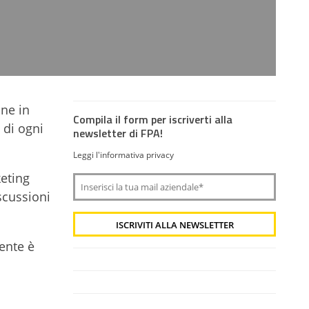
ine in
Compila il form per iscriverti alla
 di ogni
newsletter di FPA!
Leggi l'informativa privacy
keting
scussioni
ente è