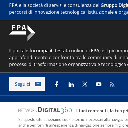
FPA
è la società di servizi e consulenza del
Gruppo Digit
percorsi di innovazione tecnologica, istituzionale e orga
Il portale
forumpa.it
, testata online di
FPA
, è il più imp
approfondimento e confronto tra le community di inno
processi di trasformazione organizzativa e tecnologica d
Seguici
Indirizzo:
Via del Porto Fluviale 67/d – 00154 Roma
I tuoi contenuti, la tua pr
Su questo sito utilizziamo cookie tecnici necessari alla navigazion
Forumpa.it
è una pubblicazione telematica iscritta pre
anche per fornirti un’esperienza di navigazione sempre migliore, p
FPA s.r.l. è società soggetta a Direzione e Coordinament