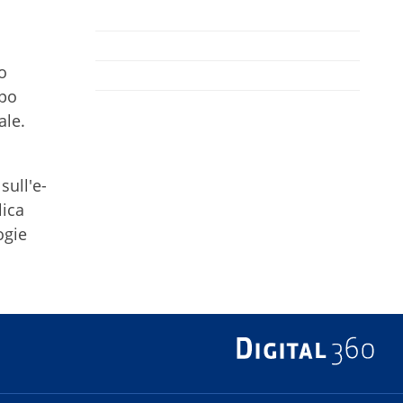
o
ppo
ale.
sull'e-
lica
ogie