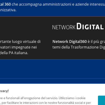
al 360
che accompagna amministrazioni e aziende interessat
nizzativa.
ortante luogo virtuale di
Network Digital360
è il più gr
vatori impegnate nei
temi della Trasformazione Dig
ella PA italiana.
Cont
ivacy!
e e funzionali all’erogazione del servizio. Utilizziamo i cookie
sso Registro della stampa del Tribunale di Roma - Reg. n. 18
er facilitare le interazioni con le nostre funzionalità social e per
o da parte di Digital360 S.p.A. - FPA s.r.l. è un'azienda cer