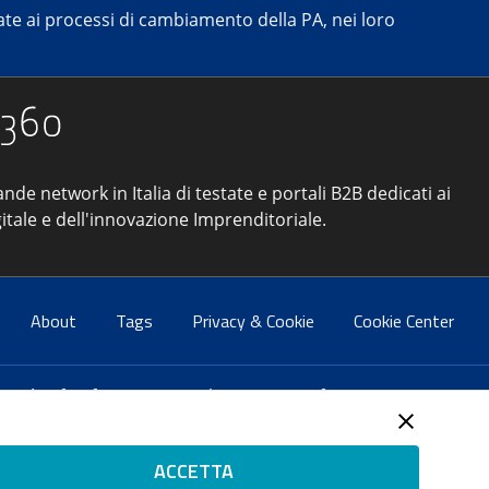
e ai processi di cambiamento della PA, nei loro
ande network in Italia di testate e portali B2B dedicati ai
itale e dell'innovazione Imprenditoriale.
About
Tags
Privacy & Cookie
Cookie Center
atti:
info@forumpa.it
- tel. 06 684251 - fax. 06 68425433
2 del 2 maggio 2008 - Direttore resp. Michela Stentella
ACCETTA
tificata per il sistema di management di qualità SQS (ISO