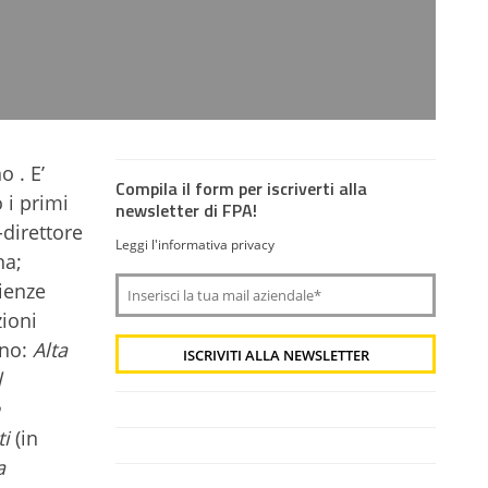
o . E’
Compila il form per iscriverti alla
 i primi
newsletter di FPA!
-direttore
Leggi l'informativa privacy
na;
cienze
ioni
ono:
Alta
l
ti
(in
a