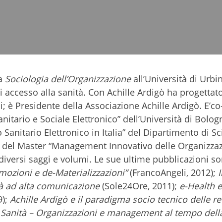
na
Sociologia dell’Organizzazione
all’Università di Urbin
i accesso alla sanità. Con Achille Ardigò ha progettato
li; è Presidente della Associazione Achille Ardigò. E’co
anitario e Sociale Elettronico” dell’Università di Bolog
Sanitario Elettronico in Italia” del Dipartimento di S
e del Master “Management Innovativo delle Organizzaz
i diversi saggi e volumi. Le sue ultime pubblicazioni s
mozioni e de-Materializzazioni”
(FrancoAngeli, 2012);
I
ità ad alta comunicazione
(Sole24Ore, 2011);
e-Health e
9);
Achille Ardigò e il paradigma socio tecnico delle re
e Sanità – Organizzazioni e management al tempo dell