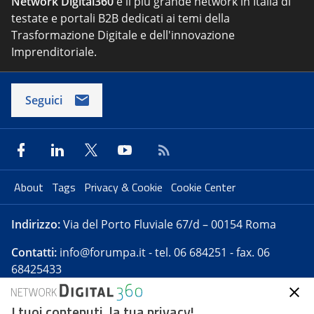
Network Digital360
è il più grande network in Italia di
testate e portali B2B dedicati ai temi della
Trasformazione Digitale e dell'innovazione
Imprenditoriale.
Seguici
About
Tags
Privacy & Cookie
Cookie Center
Indirizzo:
Via del Porto Fluviale 67/d – 00154 Roma
Contatti:
info@forumpa.it
- tel. 06 684251 - fax. 06
68425433
I tuoi contenuti, la tua privacy!
Forumpa.it
è una pubblicazione telematica iscritta