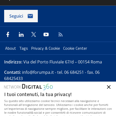
Seguici
About
Tags
Privacy & Cookie
Cookie Center
Indirizzo:
Via del Porto Fluviale 67/d – 00154 Roma
Contatti:
info@forumpa.it
- tel. 06 684251 - fax. 06
68425433
I tuoi contenuti, la tua privacy!
Forumpa.it
è una pubblicazione telematica iscritta
presso Registro della stampa del Tribunale di Roma -
Su questo sito utilizziamo cookie tecnici necessari alla navigazione e
funzionali all’erogazione del servizio. Utilizziamo i cookie anche per fornirti
Reg. n. 182 del 2 maggio 2008 - Direttore resp. Michela
un’esperienza di navigazione sempre migliore, per facilitare le interazioni con
Stentella
le nostre funzionalità social e per consentirti di ricevere comunicazioni di