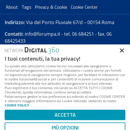
About
Tags
Privacy & Cookie
Cookie Center
Indirizzo:
Via del Porto Fluviale 67/d – 00154 Roma
Contatti:
info@forumpa.it
- tel. 06 684251 - fax. 06
68425433
I tuoi contenuti, la tua privacy!
Forumpa.it
è una pubblicazione telematica iscritta
presso Registro della stampa del Tribunale di Roma -
Su questo sito utilizziamo cookie tecnici necessari alla navigazione e
funzionali all’erogazione del servizio. Utilizziamo i cookie anche per fornirti
Reg. n. 182 del 2 maggio 2008 - Direttore resp. Michela
un’esperienza di navigazione sempre migliore, per facilitare le interazioni con
Stentella
le nostre funzionalità social e per consentirti di ricevere comunicazioni di
marketing aderenti alle tue abitudini di navigazione e ai tuoi interessi.
FPA s.r.l. è società soggetta a Direzione e
Puoi esprimere il tuo consenso cliccando su ACCETTA TUTTI I COOKIE.
Coordinamento da parte di Digital360 S.p.A. - FPA s.r.l.
Chiudendo questa informativa, continui senza accettare.
Potrai sempre gestire le tue preferenze accedendo al nostro COOKIE CENTER
è un'azienda certificata per il sistema di management
e ottenere maggiori informazioni sui cookie utilizzati, visitando la nostra
COOKIE POLICY
.
di qualità SQS (ISO 9001)
Codice Fiscale/Partita IVA n. 10693191008 - R.E.A. Roma
ACCETTA
n. 1249791. ISP AWS
PIÙ OPZIONI
Mappa del sito