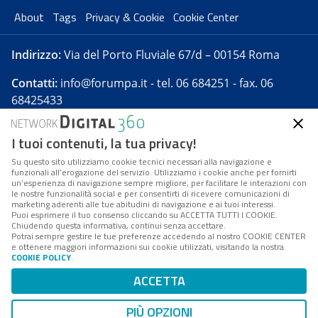
About
Tags
Privacy & Cookie
Cookie Center
Indirizzo:
Via del Porto Fluviale 67/d – 00154 Roma
Contatti:
info@forumpa.it
- tel. 06 684251 - fax. 06
68425433
I tuoi contenuti, la tua privacy!
Forumpa.it
è una pubblicazione telematica iscritta
presso Registro della stampa del Tribunale di Roma -
Su questo sito utilizziamo cookie tecnici necessari alla navigazione e
funzionali all’erogazione del servizio. Utilizziamo i cookie anche per fornirti
Reg. n. 182 del 2 maggio 2008 - Direttore resp. Michela
un’esperienza di navigazione sempre migliore, per facilitare le interazioni con
Stentella
le nostre funzionalità social e per consentirti di ricevere comunicazioni di
marketing aderenti alle tue abitudini di navigazione e ai tuoi interessi.
FPA s.r.l. è società soggetta a Direzione e
Puoi esprimere il tuo consenso cliccando su ACCETTA TUTTI I COOKIE.
Coordinamento da parte di Digital360 S.p.A. - FPA s.r.l.
Chiudendo questa informativa, continui senza accettare.
Potrai sempre gestire le tue preferenze accedendo al nostro COOKIE CENTER
è un'azienda certificata per il sistema di management
e ottenere maggiori informazioni sui cookie utilizzati, visitando la nostra
COOKIE POLICY
.
di qualità SQS (ISO 9001)
Codice Fiscale/Partita IVA n. 10693191008 - R.E.A. Roma
ACCETTA
n. 1249791. ISP AWS
PIÙ OPZIONI
Mappa del sito