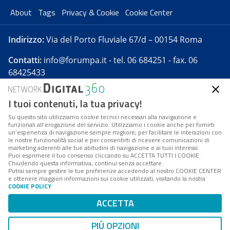
About
Tags
Privacy & Cookie
Cookie Center
Indirizzo:
Via del Porto Fluviale 67/d – 00154 Roma
Contatti:
info@forumpa.it
- tel. 06 684251 - fax. 06
68425433
I tuoi contenuti, la tua privacy!
Forumpa.it
è una pubblicazione telematica iscritta
presso Registro della stampa del Tribunale di Roma -
Su questo sito utilizziamo cookie tecnici necessari alla navigazione e
funzionali all’erogazione del servizio. Utilizziamo i cookie anche per fornirti
Reg. n. 182 del 2 maggio 2008 - Direttore resp. Michela
un’esperienza di navigazione sempre migliore, per facilitare le interazioni con
Stentella
le nostre funzionalità social e per consentirti di ricevere comunicazioni di
marketing aderenti alle tue abitudini di navigazione e ai tuoi interessi.
FPA s.r.l. è società soggetta a Direzione e
Puoi esprimere il tuo consenso cliccando su ACCETTA TUTTI I COOKIE.
Coordinamento da parte di Digital360 S.p.A. - FPA s.r.l.
Chiudendo questa informativa, continui senza accettare.
Potrai sempre gestire le tue preferenze accedendo al nostro COOKIE CENTER
è un'azienda certificata per il sistema di management
e ottenere maggiori informazioni sui cookie utilizzati, visitando la nostra
COOKIE POLICY
.
di qualità SQS (ISO 9001)
Codice Fiscale/Partita IVA n. 10693191008 - R.E.A. Roma
ACCETTA
n. 1249791. ISP AWS
PIÙ OPZIONI
Mappa del sito