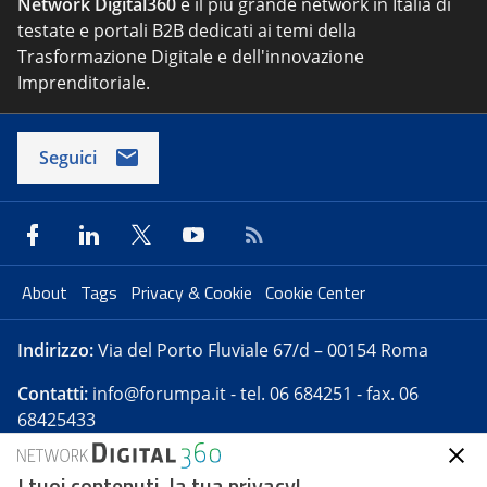
Network Digital360
è il più grande network in Italia di
testate e portali B2B dedicati ai temi della
Trasformazione Digitale e dell'innovazione
Imprenditoriale.
Seguici
About
Tags
Privacy & Cookie
Cookie Center
Indirizzo:
Via del Porto Fluviale 67/d – 00154 Roma
Contatti:
info@forumpa.it
- tel. 06 684251 - fax. 06
68425433
I tuoi contenuti, la tua privacy!
Forumpa.it
è una pubblicazione telematica iscritta