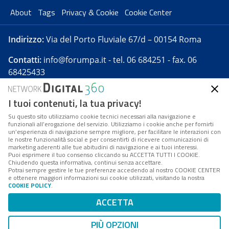
About
Tags
Privacy & Cookie
Cookie Center
Indirizzo:
Via del Porto Fluviale 67/d – 00154 Roma
Contatti:
info@forumpa.it
- tel. 06 684251 - fax. 06
68425433
I tuoi contenuti, la tua privacy!
Forumpa.it
è una pubblicazione telematica iscritta
presso Registro della stampa del Tribunale di Roma -
Su questo sito utilizziamo cookie tecnici necessari alla navigazione e
funzionali all’erogazione del servizio. Utilizziamo i cookie anche per fornirti
Reg. n. 182 del 2 maggio 2008 - Direttore resp. Michela
un’esperienza di navigazione sempre migliore, per facilitare le interazioni con
Stentella
le nostre funzionalità social e per consentirti di ricevere comunicazioni di
marketing aderenti alle tue abitudini di navigazione e ai tuoi interessi.
FPA s.r.l. è società soggetta a Direzione e
Puoi esprimere il tuo consenso cliccando su ACCETTA TUTTI I COOKIE.
Coordinamento da parte di Digital360 S.p.A. - FPA s.r.l.
Chiudendo questa informativa, continui senza accettare.
Potrai sempre gestire le tue preferenze accedendo al nostro COOKIE CENTER
è un'azienda certificata per il sistema di management
e ottenere maggiori informazioni sui cookie utilizzati, visitando la nostra
COOKIE POLICY
.
di qualità SQS (ISO 9001)
Codice Fiscale/Partita IVA n. 10693191008 - R.E.A. Roma
ACCETTA
n. 1249791. ISP AWS
PIÙ OPZIONI
Mappa del sito