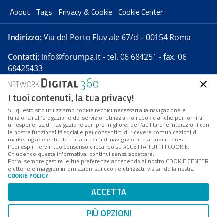
About
Tags
Privacy & Cookie
Cookie Center
Indirizzo:
Via del Porto Fluviale 67/d – 00154 Roma
Contatti:
info@forumpa.it
- tel. 06 684251 - fax. 06
68425433
I tuoi contenuti, la tua privacy!
Forumpa.it
è una pubblicazione telematica iscritta
presso Registro della stampa del Tribunale di Roma -
Su questo sito utilizziamo cookie tecnici necessari alla navigazione e
funzionali all’erogazione del servizio. Utilizziamo i cookie anche per fornirti
Reg. n. 182 del 2 maggio 2008 - Direttore resp. Michela
un’esperienza di navigazione sempre migliore, per facilitare le interazioni con
Stentella
le nostre funzionalità social e per consentirti di ricevere comunicazioni di
marketing aderenti alle tue abitudini di navigazione e ai tuoi interessi.
FPA s.r.l. è società soggetta a Direzione e
Puoi esprimere il tuo consenso cliccando su ACCETTA TUTTI I COOKIE.
Coordinamento da parte di Digital360 S.p.A. - FPA s.r.l.
Chiudendo questa informativa, continui senza accettare.
Potrai sempre gestire le tue preferenze accedendo al nostro COOKIE CENTER
è un'azienda certificata per il sistema di management
e ottenere maggiori informazioni sui cookie utilizzati, visitando la nostra
COOKIE POLICY
.
di qualità SQS (ISO 9001)
Codice Fiscale/Partita IVA n. 10693191008 - R.E.A. Roma
ACCETTA
n. 1249791. ISP AWS
PIÙ OPZIONI
Mappa del sito