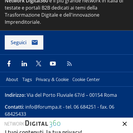
Network Digital360
è il più grande network in Italia di
testate e portali B2B dedicati ai temi della
Trasformazione Digitale e dell'innovazione
Imprenditoriale.
Seguici
About
Tags
Privacy & Cookie
Cookie Center
Indirizzo:
Via del Porto Fluviale 67/d – 00154 Roma
Contatti:
info@forumpa.it
- tel. 06 684251 - fax. 06
68425433
I tuoi contenuti, la tua privacy!
Forumpa.it
è una pubblicazione telematica iscritta