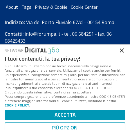
About
Tags
Privacy & Cookie
Cookie Center
Indirizzo:
Via del Porto Fluviale 67/d – 00154 Roma
Contatti:
info@forumpa.it
- tel. 06 684251 - fax. 06
68425433
I tuoi contenuti, la tua privacy!
Forumpa.it
è una pubblicazione telematica iscritta
presso Registro della stampa del Tribunale di Roma -
Su questo sito utilizziamo cookie tecnici necessari alla navigazione e
funzionali all’erogazione del servizio. Utilizziamo i cookie anche per fornirti
Reg. n. 182 del 2 maggio 2008 - Direttore resp. Michela
un’esperienza di navigazione sempre migliore, per facilitare le interazioni con
Stentella
le nostre funzionalità social e per consentirti di ricevere comunicazioni di
marketing aderenti alle tue abitudini di navigazione e ai tuoi interessi.
FPA s.r.l. è società soggetta a Direzione e
Puoi esprimere il tuo consenso cliccando su ACCETTA TUTTI I COOKIE.
Coordinamento da parte di Digital360 S.p.A. - FPA s.r.l.
Chiudendo questa informativa, continui senza accettare.
Potrai sempre gestire le tue preferenze accedendo al nostro COOKIE CENTER
è un'azienda certificata per il sistema di management
e ottenere maggiori informazioni sui cookie utilizzati, visitando la nostra
COOKIE POLICY
.
di qualità SQS (ISO 9001)
Codice Fiscale/Partita IVA n. 10693191008 - R.E.A. Roma
ACCETTA
n. 1249791. ISP AWS
PIÙ OPZIONI
Mappa del sito