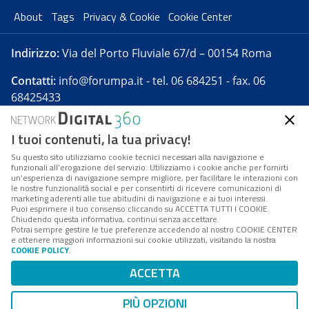
About
Tags
Privacy & Cookie
Cookie Center
Indirizzo:
Via del Porto Fluviale 67/d – 00154 Roma
Contatti:
info@forumpa.it
- tel. 06 684251 - fax. 06
68425433
I tuoi contenuti, la tua privacy!
Forumpa.it
è una pubblicazione telematica iscritta
presso Registro della stampa del Tribunale di Roma -
Su questo sito utilizziamo cookie tecnici necessari alla navigazione e
funzionali all’erogazione del servizio. Utilizziamo i cookie anche per fornirti
Reg. n. 182 del 2 maggio 2008 - Direttore resp. Michela
un’esperienza di navigazione sempre migliore, per facilitare le interazioni con
Stentella
le nostre funzionalità social e per consentirti di ricevere comunicazioni di
marketing aderenti alle tue abitudini di navigazione e ai tuoi interessi.
FPA s.r.l. è società soggetta a Direzione e
Puoi esprimere il tuo consenso cliccando su ACCETTA TUTTI I COOKIE.
Coordinamento da parte di Digital360 S.p.A. - FPA s.r.l.
Chiudendo questa informativa, continui senza accettare.
Potrai sempre gestire le tue preferenze accedendo al nostro COOKIE CENTER
è un'azienda certificata per il sistema di management
e ottenere maggiori informazioni sui cookie utilizzati, visitando la nostra
COOKIE POLICY
.
di qualità SQS (ISO 9001)
Codice Fiscale/Partita IVA n. 10693191008 - R.E.A. Roma
ACCETTA
n. 1249791. ISP AWS
PIÙ OPZIONI
Mappa del sito