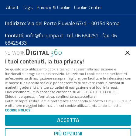
About
Tags
Privacy & Cookie
Cookie Center
Indirizzo:
Via del Porto Fluviale 67/d – 00154 Roma
Contatti:
info@forumpa.it
- tel. 06 684251 - fax. 06
68425433
I tuoi contenuti, la tua privacy!
Forumpa.it
è una pubblicazione telematica iscritta
presso Registro della stampa del Tribunale di Roma -
Su questo sito utilizziamo cookie tecnici necessari alla navigazione e
funzionali all’erogazione del servizio. Utilizziamo i cookie anche per fornirti
Reg. n. 182 del 2 maggio 2008 - Direttore resp. Michela
un’esperienza di navigazione sempre migliore, per facilitare le interazioni con
Stentella
le nostre funzionalità social e per consentirti di ricevere comunicazioni di
marketing aderenti alle tue abitudini di navigazione e ai tuoi interessi.
FPA s.r.l. è società soggetta a Direzione e
Puoi esprimere il tuo consenso cliccando su ACCETTA TUTTI I COOKIE.
Coordinamento da parte di Digital360 S.p.A. - FPA s.r.l.
Chiudendo questa informativa, continui senza accettare.
Potrai sempre gestire le tue preferenze accedendo al nostro COOKIE CENTER
è un'azienda certificata per il sistema di management
e ottenere maggiori informazioni sui cookie utilizzati, visitando la nostra
COOKIE POLICY
.
di qualità SQS (ISO 9001)
Codice Fiscale/Partita IVA n. 10693191008 - R.E.A. Roma
ACCETTA
n. 1249791. ISP AWS
PIÙ OPZIONI
Mappa del sito