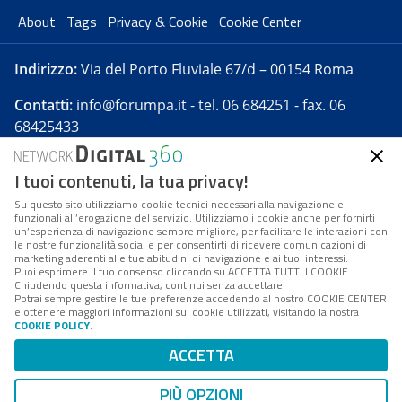
About
Tags
Privacy & Cookie
Cookie Center
Indirizzo:
Via del Porto Fluviale 67/d – 00154 Roma
Contatti:
info@forumpa.it
- tel. 06 684251 - fax. 06
68425433
I tuoi contenuti, la tua privacy!
Forumpa.it
è una pubblicazione telematica iscritta
presso Registro della stampa del Tribunale di Roma -
Su questo sito utilizziamo cookie tecnici necessari alla navigazione e
funzionali all’erogazione del servizio. Utilizziamo i cookie anche per fornirti
Reg. n. 182 del 2 maggio 2008 - Direttore resp. Michela
un’esperienza di navigazione sempre migliore, per facilitare le interazioni con
Stentella
le nostre funzionalità social e per consentirti di ricevere comunicazioni di
marketing aderenti alle tue abitudini di navigazione e ai tuoi interessi.
FPA s.r.l. è società soggetta a Direzione e
Puoi esprimere il tuo consenso cliccando su ACCETTA TUTTI I COOKIE.
Coordinamento da parte di Digital360 S.p.A. - FPA s.r.l.
Chiudendo questa informativa, continui senza accettare.
Potrai sempre gestire le tue preferenze accedendo al nostro COOKIE CENTER
è un'azienda certificata per il sistema di management
e ottenere maggiori informazioni sui cookie utilizzati, visitando la nostra
COOKIE POLICY
.
di qualità SQS (ISO 9001)
Codice Fiscale/Partita IVA n. 10693191008 - R.E.A. Roma
ACCETTA
n. 1249791. ISP AWS
PIÙ OPZIONI
Mappa del sito