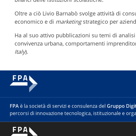
Oltre a ciò Livio Barnabò svolge attività di con
economico e di
marketing
strategico per aziende
Ha al suo attivo pubblicazioni su temi di anal
convivenza urbana, comportamenti imprenditori
Italy
).
FPA
è la società di servizi e consulenza del
Gruppo Digit
percorsi di innovazione tecnologica, istituzionale e orga