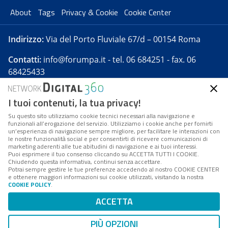
About
Tags
Privacy & Cookie
Cookie Center
Indirizzo:
Via del Porto Fluviale 67/d – 00154 Roma
Contatti:
info@forumpa.it
- tel. 06 684251 - fax. 06
68425433
I tuoi contenuti, la tua privacy!
Forumpa.it
è una pubblicazione telematica iscritta
presso Registro della stampa del Tribunale di Roma -
Su questo sito utilizziamo cookie tecnici necessari alla navigazione e
funzionali all’erogazione del servizio. Utilizziamo i cookie anche per fornirti
Reg. n. 182 del 2 maggio 2008 - Direttore resp. Michela
un’esperienza di navigazione sempre migliore, per facilitare le interazioni con
Stentella
le nostre funzionalità social e per consentirti di ricevere comunicazioni di
marketing aderenti alle tue abitudini di navigazione e ai tuoi interessi.
FPA s.r.l. è società soggetta a Direzione e
Puoi esprimere il tuo consenso cliccando su ACCETTA TUTTI I COOKIE.
Coordinamento da parte di Digital360 S.p.A. - FPA s.r.l.
Chiudendo questa informativa, continui senza accettare.
Potrai sempre gestire le tue preferenze accedendo al nostro COOKIE CENTER
è un'azienda certificata per il sistema di management
e ottenere maggiori informazioni sui cookie utilizzati, visitando la nostra
COOKIE POLICY
.
di qualità SQS (ISO 9001)
Codice Fiscale/Partita IVA n. 10693191008 - R.E.A. Roma
ACCETTA
n. 1249791. ISP AWS
PIÙ OPZIONI
Mappa del sito