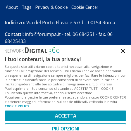
About
Tags
Privacy & Cookie
Cookie Center
Indirizzo:
Via del Porto Fluviale 67/d – 00154 Roma
Contatti:
info@forumpa.it
- tel. 06 684251 - fax. 06
68425433
I tuoi contenuti, la tua privacy!
Forumpa.it
è una pubblicazione telematica iscritta
presso Registro della stampa del Tribunale di Roma -
Su questo sito utilizziamo cookie tecnici necessari alla navigazione e
funzionali all’erogazione del servizio. Utilizziamo i cookie anche per fornirti
Reg. n. 182 del 2 maggio 2008 - Direttore resp. Michela
un’esperienza di navigazione sempre migliore, per facilitare le interazioni con
Stentella
le nostre funzionalità social e per consentirti di ricevere comunicazioni di
marketing aderenti alle tue abitudini di navigazione e ai tuoi interessi.
FPA s.r.l. è società soggetta a Direzione e
Puoi esprimere il tuo consenso cliccando su ACCETTA TUTTI I COOKIE.
Coordinamento da parte di Digital360 S.p.A. - FPA s.r.l.
Chiudendo questa informativa, continui senza accettare.
Potrai sempre gestire le tue preferenze accedendo al nostro COOKIE CENTER
è un'azienda certificata per il sistema di management
e ottenere maggiori informazioni sui cookie utilizzati, visitando la nostra
COOKIE POLICY
.
di qualità SQS (ISO 9001)
Codice Fiscale/Partita IVA n. 10693191008 - R.E.A. Roma
ACCETTA
n. 1249791. ISP AWS
PIÙ OPZIONI
Mappa del sito