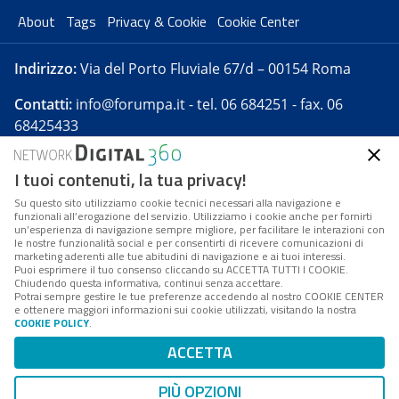
About
Tags
Privacy & Cookie
Cookie Center
Indirizzo:
Via del Porto Fluviale 67/d – 00154 Roma
Contatti:
info@forumpa.it
- tel. 06 684251 - fax. 06
68425433
I tuoi contenuti, la tua privacy!
Forumpa.it
è una pubblicazione telematica iscritta
presso Registro della stampa del Tribunale di Roma -
Su questo sito utilizziamo cookie tecnici necessari alla navigazione e
funzionali all’erogazione del servizio. Utilizziamo i cookie anche per fornirti
Reg. n. 182 del 2 maggio 2008 - Direttore resp. Michela
un’esperienza di navigazione sempre migliore, per facilitare le interazioni con
Stentella
le nostre funzionalità social e per consentirti di ricevere comunicazioni di
marketing aderenti alle tue abitudini di navigazione e ai tuoi interessi.
FPA s.r.l. è società soggetta a Direzione e
Puoi esprimere il tuo consenso cliccando su ACCETTA TUTTI I COOKIE.
Coordinamento da parte di Digital360 S.p.A. - FPA s.r.l.
Chiudendo questa informativa, continui senza accettare.
Potrai sempre gestire le tue preferenze accedendo al nostro COOKIE CENTER
è un'azienda certificata per il sistema di management
e ottenere maggiori informazioni sui cookie utilizzati, visitando la nostra
COOKIE POLICY
.
di qualità SQS (ISO 9001)
Codice Fiscale/Partita IVA n. 10693191008 - R.E.A. Roma
ACCETTA
n. 1249791. ISP AWS
PIÙ OPZIONI
Mappa del sito