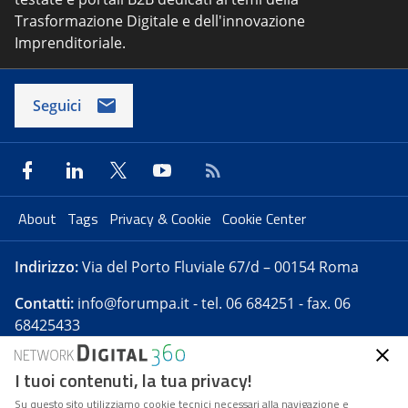
Trasformazione Digitale e dell'innovazione
Imprenditoriale.
Seguici
About
Tags
Privacy & Cookie
Cookie Center
Indirizzo:
Via del Porto Fluviale 67/d – 00154 Roma
Contatti:
info@forumpa.it
- tel. 06 684251 - fax. 06
68425433
I tuoi contenuti, la tua privacy!
Forumpa.it
è una pubblicazione telematica iscritta
presso Registro della stampa del Tribunale di Roma -
Su questo sito utilizziamo cookie tecnici necessari alla navigazione e