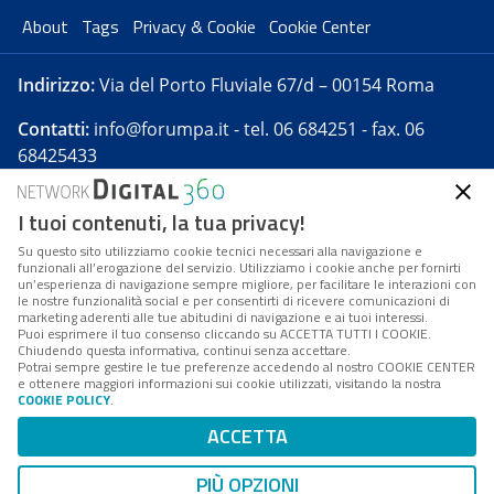
About
Tags
Privacy & Cookie
Cookie Center
Indirizzo:
Via del Porto Fluviale 67/d – 00154 Roma
Contatti:
info@forumpa.it
- tel. 06 684251 - fax. 06
68425433
I tuoi contenuti, la tua privacy!
Forumpa.it
è una pubblicazione telematica iscritta
presso Registro della stampa del Tribunale di Roma -
Su questo sito utilizziamo cookie tecnici necessari alla navigazione e
funzionali all’erogazione del servizio. Utilizziamo i cookie anche per fornirti
Reg. n. 182 del 2 maggio 2008 - Direttore resp. Michela
un’esperienza di navigazione sempre migliore, per facilitare le interazioni con
Stentella
le nostre funzionalità social e per consentirti di ricevere comunicazioni di
marketing aderenti alle tue abitudini di navigazione e ai tuoi interessi.
FPA s.r.l. è società soggetta a Direzione e
Puoi esprimere il tuo consenso cliccando su ACCETTA TUTTI I COOKIE.
Coordinamento da parte di Digital360 S.p.A. - FPA s.r.l.
Chiudendo questa informativa, continui senza accettare.
Potrai sempre gestire le tue preferenze accedendo al nostro COOKIE CENTER
è un'azienda certificata per il sistema di management
e ottenere maggiori informazioni sui cookie utilizzati, visitando la nostra
COOKIE POLICY
.
di qualità SQS (ISO 9001)
Codice Fiscale/Partita IVA n. 10693191008 - R.E.A. Roma
ACCETTA
n. 1249791. ISP AWS
PIÙ OPZIONI
Mappa del sito