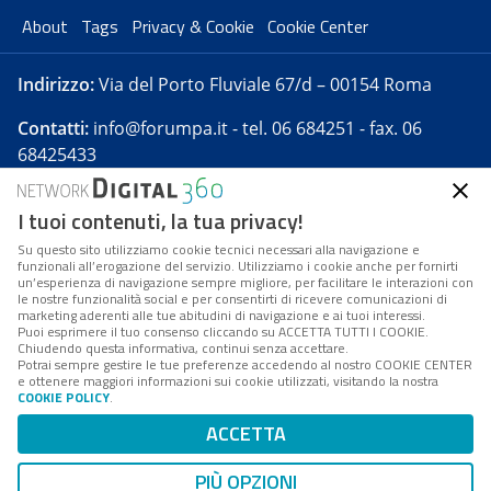
About
Tags
Privacy & Cookie
Cookie Center
Indirizzo:
Via del Porto Fluviale 67/d – 00154 Roma
Contatti:
info@forumpa.it
- tel. 06 684251 - fax. 06
68425433
I tuoi contenuti, la tua privacy!
Forumpa.it
è una pubblicazione telematica iscritta
presso Registro della stampa del Tribunale di Roma -
Su questo sito utilizziamo cookie tecnici necessari alla navigazione e
funzionali all’erogazione del servizio. Utilizziamo i cookie anche per fornirti
Reg. n. 182 del 2 maggio 2008 - Direttore resp. Michela
un’esperienza di navigazione sempre migliore, per facilitare le interazioni con
Stentella
le nostre funzionalità social e per consentirti di ricevere comunicazioni di
marketing aderenti alle tue abitudini di navigazione e ai tuoi interessi.
FPA s.r.l. è società soggetta a Direzione e
Puoi esprimere il tuo consenso cliccando su ACCETTA TUTTI I COOKIE.
Coordinamento da parte di Digital360 S.p.A. - FPA s.r.l.
Chiudendo questa informativa, continui senza accettare.
Potrai sempre gestire le tue preferenze accedendo al nostro COOKIE CENTER
è un'azienda certificata per il sistema di management
e ottenere maggiori informazioni sui cookie utilizzati, visitando la nostra
COOKIE POLICY
.
di qualità SQS (ISO 9001)
Codice Fiscale/Partita IVA n. 10693191008 - R.E.A. Roma
ACCETTA
n. 1249791. ISP AWS
PIÙ OPZIONI
Mappa del sito