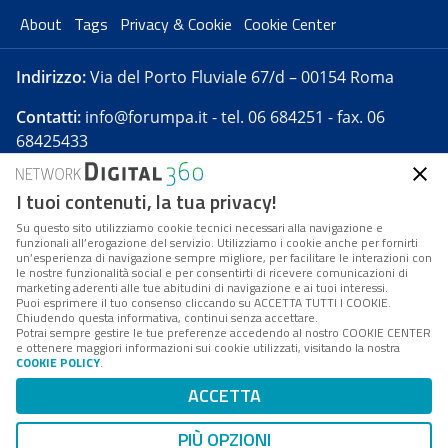
About
Tags
Privacy & Cookie
Cookie Center
Indirizzo:
Via del Porto Fluviale 67/d – 00154 Roma
Contatti:
info@forumpa.it
- tel. 06 684251 - fax. 06
68425433
I tuoi contenuti, la tua privacy!
Forumpa.it
è una pubblicazione telematica iscritta
presso Registro della stampa del Tribunale di Roma -
Su questo sito utilizziamo cookie tecnici necessari alla navigazione e
funzionali all’erogazione del servizio. Utilizziamo i cookie anche per fornirti
Reg. n. 182 del 2 maggio 2008 - Direttore resp. Michela
un’esperienza di navigazione sempre migliore, per facilitare le interazioni con
Stentella
le nostre funzionalità social e per consentirti di ricevere comunicazioni di
marketing aderenti alle tue abitudini di navigazione e ai tuoi interessi.
FPA s.r.l. è società soggetta a Direzione e
Puoi esprimere il tuo consenso cliccando su ACCETTA TUTTI I COOKIE.
Coordinamento da parte di Digital360 S.p.A. - FPA s.r.l.
Chiudendo questa informativa, continui senza accettare.
Potrai sempre gestire le tue preferenze accedendo al nostro COOKIE CENTER
è un'azienda certificata per il sistema di management
e ottenere maggiori informazioni sui cookie utilizzati, visitando la nostra
COOKIE POLICY
.
di qualità SQS (ISO 9001)
Codice Fiscale/Partita IVA n. 10693191008 - R.E.A. Roma
ACCETTA
n. 1249791. ISP AWS
PIÙ OPZIONI
Mappa del sito