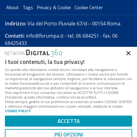
About
Tags
Privacy & Cookie
Cookie Center
Indirizzo:
Via del Porto Fluviale 67/d – 00154 Roma
Contatti:
info@forumpa.it
- tel. 06 684251 - fax. 06
68425433
I tuoi contenuti, la tua privacy!
Forumpa.it
è una pubblicazione telematica iscritta
presso Registro della stampa del Tribunale di Roma -
Su questo sito utilizziamo cookie tecnici necessari alla navigazione e
funzionali all’erogazione del servizio. Utilizziamo i cookie anche per fornirti
Reg. n. 182 del 2 maggio 2008 - Direttore resp. Michela
un’esperienza di navigazione sempre migliore, per facilitare le interazioni con
Stentella
le nostre funzionalità social e per consentirti di ricevere comunicazioni di
marketing aderenti alle tue abitudini di navigazione e ai tuoi interessi.
FPA s.r.l. è società soggetta a Direzione e
Puoi esprimere il tuo consenso cliccando su ACCETTA TUTTI I COOKIE.
Coordinamento da parte di Digital360 S.p.A. - FPA s.r.l.
Chiudendo questa informativa, continui senza accettare.
Potrai sempre gestire le tue preferenze accedendo al nostro COOKIE CENTER
è un'azienda certificata per il sistema di management
e ottenere maggiori informazioni sui cookie utilizzati, visitando la nostra
COOKIE POLICY
.
di qualità SQS (ISO 9001)
Codice Fiscale/Partita IVA n. 10693191008 - R.E.A. Roma
ACCETTA
n. 1249791. ISP AWS
PIÙ OPZIONI
Mappa del sito