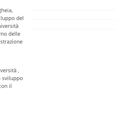
gheia,
iluppo del
iversità
rno delle
istrazione
versità ,
o sviluppo
con il