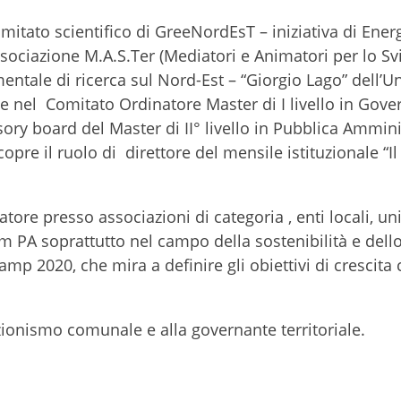
omitato scientifico di GreeNordEsT – iniziativa di Ener
associazione M.A.S.Ter (Mediatori e Animatori per lo Sv
mentale di ricerca sul Nord-Est – “Giorgio Lago” dell’Un
he nel Comitato Ordinatore Master di I livello in Gove
isory board del Master di II° livello in Pubblica Ammin
copre il ruolo di direttore del mensile istituzionale “Il
atore presso associazioni di categoria , enti locali, uni
um PA soprattutto nel campo della sostenibilità e dell
Camp 2020, che mira a definire gli obiettivi di crescita 
azionismo comunale e alla governante territoriale.