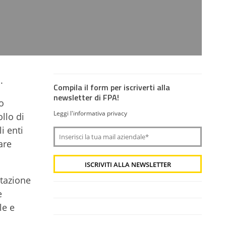
.
Compila il form per iscriverti alla
newsletter di FPA!
o
Leggi l'informativa privacy
llo di
i enti
are
tazione
e
le e