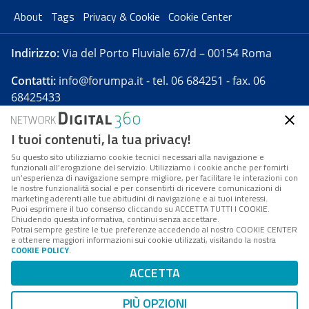
About
Tags
Privacy & Cookie
Cookie Center
Indirizzo:
Via del Porto Fluviale 67/d – 00154 Roma
Contatti:
info@forumpa.it
- tel. 06 684251 - fax. 06
68425433
I tuoi contenuti, la tua privacy!
Forumpa.it
è una pubblicazione telematica iscritta
presso Registro della stampa del Tribunale di Roma -
Su questo sito utilizziamo cookie tecnici necessari alla navigazione e
funzionali all’erogazione del servizio. Utilizziamo i cookie anche per fornirti
Reg. n. 182 del 2 maggio 2008 - Direttore resp. Michela
un’esperienza di navigazione sempre migliore, per facilitare le interazioni con
Stentella
le nostre funzionalità social e per consentirti di ricevere comunicazioni di
marketing aderenti alle tue abitudini di navigazione e ai tuoi interessi.
FPA s.r.l. è società soggetta a Direzione e
Puoi esprimere il tuo consenso cliccando su ACCETTA TUTTI I COOKIE.
Coordinamento da parte di Digital360 S.p.A. - FPA s.r.l.
Chiudendo questa informativa, continui senza accettare.
Potrai sempre gestire le tue preferenze accedendo al nostro COOKIE CENTER
è un'azienda certificata per il sistema di management
e ottenere maggiori informazioni sui cookie utilizzati, visitando la nostra
COOKIE POLICY
.
di qualità SQS (ISO 9001)
Codice Fiscale/Partita IVA n. 10693191008 - R.E.A. Roma
ACCETTA
n. 1249791. ISP AWS
PIÙ OPZIONI
Mappa del sito