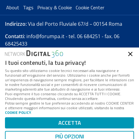
About
Tags
Privacy & Cookie
Cookie Center
Indirizzo:
Via del Porto Fluviale 67/d – 00154 Roma
Contatti:
info@forumpa.it
- tel. 06 684251 - fax. 06
68425433
I tuoi contenuti, la tua privacy!
Forumpa.it
è una pubblicazione telematica iscritta
presso Registro della stampa del Tribunale di Roma -
Su questo sito utilizziamo cookie tecnici necessari alla navigazione e
funzionali all’erogazione del servizio. Utilizziamo i cookie anche per fornirti
Reg. n. 182 del 2 maggio 2008 - Direttore resp. Michela
un’esperienza di navigazione sempre migliore, per facilitare le interazioni con
Stentella
le nostre funzionalità social e per consentirti di ricevere comunicazioni di
marketing aderenti alle tue abitudini di navigazione e ai tuoi interessi.
FPA s.r.l. è società soggetta a Direzione e
Puoi esprimere il tuo consenso cliccando su ACCETTA TUTTI I COOKIE.
Coordinamento da parte di Digital360 S.p.A. - FPA s.r.l.
Chiudendo questa informativa, continui senza accettare.
Potrai sempre gestire le tue preferenze accedendo al nostro COOKIE CENTER
è un'azienda certificata per il sistema di management
e ottenere maggiori informazioni sui cookie utilizzati, visitando la nostra
COOKIE POLICY
.
di qualità SQS (ISO 9001)
Codice Fiscale/Partita IVA n. 10693191008 - R.E.A. Roma
ACCETTA
n. 1249791. ISP AWS
PIÙ OPZIONI
Mappa del sito