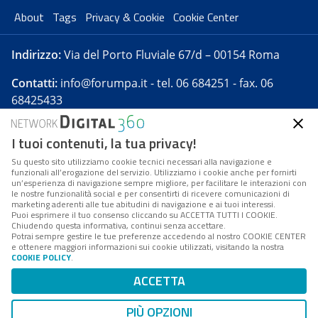
About
Tags
Privacy & Cookie
Cookie Center
Indirizzo:
Via del Porto Fluviale 67/d – 00154 Roma
Contatti:
info@forumpa.it
- tel. 06 684251 - fax. 06
68425433
I tuoi contenuti, la tua privacy!
Forumpa.it
è una pubblicazione telematica iscritta
presso Registro della stampa del Tribunale di Roma -
Su questo sito utilizziamo cookie tecnici necessari alla navigazione e
funzionali all’erogazione del servizio. Utilizziamo i cookie anche per fornirti
Reg. n. 182 del 2 maggio 2008 - Direttore resp. Michela
un’esperienza di navigazione sempre migliore, per facilitare le interazioni con
Stentella
le nostre funzionalità social e per consentirti di ricevere comunicazioni di
marketing aderenti alle tue abitudini di navigazione e ai tuoi interessi.
FPA s.r.l. è società soggetta a Direzione e
Puoi esprimere il tuo consenso cliccando su ACCETTA TUTTI I COOKIE.
Coordinamento da parte di Digital360 S.p.A. - FPA s.r.l.
Chiudendo questa informativa, continui senza accettare.
Potrai sempre gestire le tue preferenze accedendo al nostro COOKIE CENTER
è un'azienda certificata per il sistema di management
e ottenere maggiori informazioni sui cookie utilizzati, visitando la nostra
COOKIE POLICY
.
di qualità SQS (ISO 9001)
Codice Fiscale/Partita IVA n. 10693191008 - R.E.A. Roma
ACCETTA
n. 1249791. ISP AWS
PIÙ OPZIONI
Mappa del sito