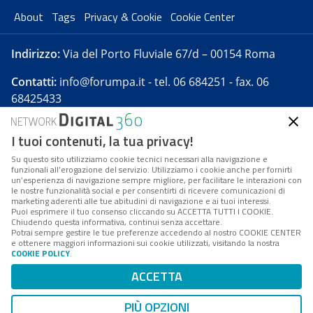
About
Tags
Privacy & Cookie
Cookie Center
Indirizzo:
Via del Porto Fluviale 67/d – 00154 Roma
Contatti:
info@forumpa.it
- tel. 06 684251 - fax. 06
68425433
I tuoi contenuti, la tua privacy!
Forumpa.it
è una pubblicazione telematica iscritta
presso Registro della stampa del Tribunale di Roma -
Su questo sito utilizziamo cookie tecnici necessari alla navigazione e
funzionali all’erogazione del servizio. Utilizziamo i cookie anche per fornirti
Reg. n. 182 del 2 maggio 2008 - Direttore resp. Michela
un’esperienza di navigazione sempre migliore, per facilitare le interazioni con
Stentella
le nostre funzionalità social e per consentirti di ricevere comunicazioni di
marketing aderenti alle tue abitudini di navigazione e ai tuoi interessi.
FPA s.r.l. è società soggetta a Direzione e
Puoi esprimere il tuo consenso cliccando su ACCETTA TUTTI I COOKIE.
Coordinamento da parte di Digital360 S.p.A. - FPA s.r.l.
Chiudendo questa informativa, continui senza accettare.
Potrai sempre gestire le tue preferenze accedendo al nostro COOKIE CENTER
è un'azienda certificata per il sistema di management
e ottenere maggiori informazioni sui cookie utilizzati, visitando la nostra
COOKIE POLICY
.
di qualità SQS (ISO 9001)
Codice Fiscale/Partita IVA n. 10693191008 - R.E.A. Roma
ACCETTA
n. 1249791. ISP AWS
PIÙ OPZIONI
Mappa del sito