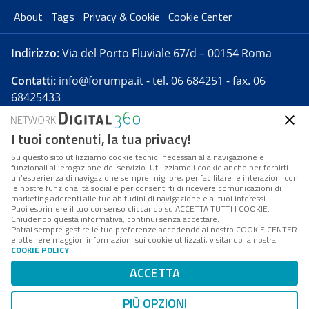
About
Tags
Privacy & Cookie
Cookie Center
Indirizzo:
Via del Porto Fluviale 67/d – 00154 Roma
Contatti:
info@forumpa.it
- tel. 06 684251 - fax. 06
68425433
I tuoi contenuti, la tua privacy!
Forumpa.it
è una pubblicazione telematica iscritta
presso Registro della stampa del Tribunale di Roma -
Su questo sito utilizziamo cookie tecnici necessari alla navigazione e
funzionali all’erogazione del servizio. Utilizziamo i cookie anche per fornirti
Reg. n. 182 del 2 maggio 2008 - Direttore resp. Michela
un’esperienza di navigazione sempre migliore, per facilitare le interazioni con
Stentella
le nostre funzionalità social e per consentirti di ricevere comunicazioni di
marketing aderenti alle tue abitudini di navigazione e ai tuoi interessi.
FPA s.r.l. è società soggetta a Direzione e
Puoi esprimere il tuo consenso cliccando su ACCETTA TUTTI I COOKIE.
Coordinamento da parte di Digital360 S.p.A. - FPA s.r.l.
Chiudendo questa informativa, continui senza accettare.
Potrai sempre gestire le tue preferenze accedendo al nostro COOKIE CENTER
è un'azienda certificata per il sistema di management
e ottenere maggiori informazioni sui cookie utilizzati, visitando la nostra
COOKIE POLICY
.
di qualità SQS (ISO 9001)
Codice Fiscale/Partita IVA n. 10693191008 - R.E.A. Roma
ACCETTA
n. 1249791. ISP AWS
PIÙ OPZIONI
Mappa del sito