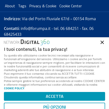
About
Tags
Privacy & Cookie
Cookie Center
Indirizzo:
Via del Porto Fluviale 67/d – 00154 Roma
Contatti:
info@forumpa.it
- tel. 06 684251 - fax. 06
68425433
I tuoi contenuti, la tua privacy!
Forumpa.it
è una pubblicazione telematica iscritta
presso Registro della stampa del Tribunale di Roma -
Su questo sito utilizziamo cookie tecnici necessari alla navigazione e
funzionali all’erogazione del servizio. Utilizziamo i cookie anche per fornirti
Reg. n. 182 del 2 maggio 2008 - Direttore resp. Michela
un’esperienza di navigazione sempre migliore, per facilitare le interazioni con
Stentella
le nostre funzionalità social e per consentirti di ricevere comunicazioni di
marketing aderenti alle tue abitudini di navigazione e ai tuoi interessi.
FPA s.r.l. è società soggetta a Direzione e
Puoi esprimere il tuo consenso cliccando su ACCETTA TUTTI I COOKIE.
Coordinamento da parte di Digital360 S.p.A. - FPA s.r.l.
Chiudendo questa informativa, continui senza accettare.
Potrai sempre gestire le tue preferenze accedendo al nostro COOKIE CENTER
è un'azienda certificata per il sistema di management
e ottenere maggiori informazioni sui cookie utilizzati, visitando la nostra
COOKIE POLICY
.
di qualità SQS (ISO 9001)
Codice Fiscale/Partita IVA n. 10693191008 - R.E.A. Roma
ACCETTA
n. 1249791. ISP AWS
PIÙ OPZIONI
Mappa del sito