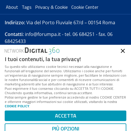
About
Tags
Privacy & Cookie
Cookie Center
Indirizzo:
Via del Porto Fluviale 67/d – 00154 Roma
Contatti:
info@forumpa.it
- tel. 06 684251 - fax. 06
68425433
I tuoi contenuti, la tua privacy!
Forumpa.it
è una pubblicazione telematica iscritta
presso Registro della stampa del Tribunale di Roma -
Su questo sito utilizziamo cookie tecnici necessari alla navigazione e
funzionali all’erogazione del servizio. Utilizziamo i cookie anche per fornirti
Reg. n. 182 del 2 maggio 2008 - Direttore resp. Michela
un’esperienza di navigazione sempre migliore, per facilitare le interazioni con
Stentella
le nostre funzionalità social e per consentirti di ricevere comunicazioni di
marketing aderenti alle tue abitudini di navigazione e ai tuoi interessi.
FPA s.r.l. è società soggetta a Direzione e
Puoi esprimere il tuo consenso cliccando su ACCETTA TUTTI I COOKIE.
Coordinamento da parte di Digital360 S.p.A. - FPA s.r.l.
Chiudendo questa informativa, continui senza accettare.
Potrai sempre gestire le tue preferenze accedendo al nostro COOKIE CENTER
è un'azienda certificata per il sistema di management
e ottenere maggiori informazioni sui cookie utilizzati, visitando la nostra
COOKIE POLICY
.
di qualità SQS (ISO 9001)
Codice Fiscale/Partita IVA n. 10693191008 - R.E.A. Roma
ACCETTA
n. 1249791. ISP AWS
PIÙ OPZIONI
Mappa del sito