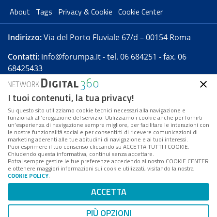
About
Tags
Privacy & Cookie
Cookie Center
Indirizzo:
Via del Porto Fluviale 67/d – 00154 Roma
Contatti:
info@forumpa.it
- tel. 06 684251 - fax. 06
68425433
I tuoi contenuti, la tua privacy!
Forumpa.it
è una pubblicazione telematica iscritta
presso Registro della stampa del Tribunale di Roma -
Su questo sito utilizziamo cookie tecnici necessari alla navigazione e
funzionali all’erogazione del servizio. Utilizziamo i cookie anche per fornirti
Reg. n. 182 del 2 maggio 2008 - Direttore resp. Michela
un’esperienza di navigazione sempre migliore, per facilitare le interazioni con
Stentella
le nostre funzionalità social e per consentirti di ricevere comunicazioni di
marketing aderenti alle tue abitudini di navigazione e ai tuoi interessi.
FPA s.r.l. è società soggetta a Direzione e
Puoi esprimere il tuo consenso cliccando su ACCETTA TUTTI I COOKIE.
Coordinamento da parte di Digital360 S.p.A. - FPA s.r.l.
Chiudendo questa informativa, continui senza accettare.
Potrai sempre gestire le tue preferenze accedendo al nostro COOKIE CENTER
è un'azienda certificata per il sistema di management
e ottenere maggiori informazioni sui cookie utilizzati, visitando la nostra
COOKIE POLICY
.
di qualità SQS (ISO 9001)
Codice Fiscale/Partita IVA n. 10693191008 - R.E.A. Roma
ACCETTA
n. 1249791. ISP AWS
PIÙ OPZIONI
Mappa del sito