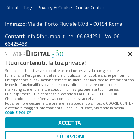
About
Tags
Privacy & Cookie
Cookie Center
Indirizzo:
Via del Porto Fluviale 67/d – 00154 Roma
Contatti:
info@forumpa.it
- tel. 06 684251 - fax. 06
68425433
I tuoi contenuti, la tua privacy!
Forumpa.it
è una pubblicazione telematica iscritta
presso Registro della stampa del Tribunale di Roma -
Su questo sito utilizziamo cookie tecnici necessari alla navigazione e
funzionali all’erogazione del servizio. Utilizziamo i cookie anche per fornirti
Reg. n. 182 del 2 maggio 2008 - Direttore resp. Michela
un’esperienza di navigazione sempre migliore, per facilitare le interazioni con
Stentella
le nostre funzionalità social e per consentirti di ricevere comunicazioni di
marketing aderenti alle tue abitudini di navigazione e ai tuoi interessi.
FPA s.r.l. è società soggetta a Direzione e
Puoi esprimere il tuo consenso cliccando su ACCETTA TUTTI I COOKIE.
Coordinamento da parte di Digital360 S.p.A. - FPA s.r.l.
Chiudendo questa informativa, continui senza accettare.
Potrai sempre gestire le tue preferenze accedendo al nostro COOKIE CENTER
è un'azienda certificata per il sistema di management
e ottenere maggiori informazioni sui cookie utilizzati, visitando la nostra
COOKIE POLICY
.
di qualità SQS (ISO 9001)
Codice Fiscale/Partita IVA n. 10693191008 - R.E.A. Roma
ACCETTA
n. 1249791. ISP AWS
PIÙ OPZIONI
Mappa del sito