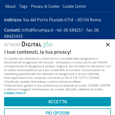
About
Tags
Privacy & Cookie
Cookie Center
Indirizzo:
Via del Porto Fluviale 67/d – 00154 Roma
Contatti:
info@forumpa.it
- tel. 06 684251 - fax. 06
68425433
I tuoi contenuti, la tua privacy!
Forumpa.it
è una pubblicazione telematica iscritta
presso Registro della stampa del Tribunale di Roma -
Su questo sito utilizziamo cookie tecnici necessari alla navigazione e
funzionali all’erogazione del servizio. Utilizziamo i cookie anche per fornirti
Reg. n. 182 del 2 maggio 2008 - Direttore resp. Michela
un’esperienza di navigazione sempre migliore, per facilitare le interazioni con
Stentella
le nostre funzionalità social e per consentirti di ricevere comunicazioni di
marketing aderenti alle tue abitudini di navigazione e ai tuoi interessi.
FPA s.r.l. è società soggetta a Direzione e
Puoi esprimere il tuo consenso cliccando su ACCETTA TUTTI I COOKIE.
Coordinamento da parte di Digital360 S.p.A. - FPA s.r.l.
Chiudendo questa informativa, continui senza accettare.
Potrai sempre gestire le tue preferenze accedendo al nostro COOKIE CENTER
è un'azienda certificata per il sistema di management
e ottenere maggiori informazioni sui cookie utilizzati, visitando la nostra
COOKIE POLICY
.
di qualità SQS (ISO 9001)
Codice Fiscale/Partita IVA n. 10693191008 - R.E.A. Roma
ACCETTA
n. 1249791. ISP AWS
PIÙ OPZIONI
Mappa del sito