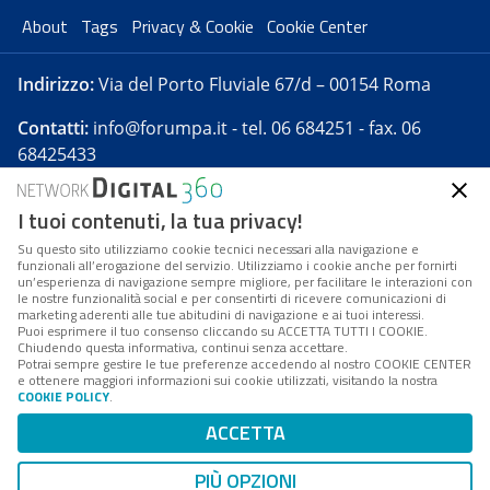
About
Tags
Privacy & Cookie
Cookie Center
Indirizzo:
Via del Porto Fluviale 67/d – 00154 Roma
Contatti:
info@forumpa.it
- tel. 06 684251 - fax. 06
68425433
I tuoi contenuti, la tua privacy!
Forumpa.it
è una pubblicazione telematica iscritta
presso Registro della stampa del Tribunale di Roma -
Su questo sito utilizziamo cookie tecnici necessari alla navigazione e
funzionali all’erogazione del servizio. Utilizziamo i cookie anche per fornirti
Reg. n. 182 del 2 maggio 2008 - Direttore resp. Michela
un’esperienza di navigazione sempre migliore, per facilitare le interazioni con
Stentella
le nostre funzionalità social e per consentirti di ricevere comunicazioni di
marketing aderenti alle tue abitudini di navigazione e ai tuoi interessi.
FPA s.r.l. è società soggetta a Direzione e
Puoi esprimere il tuo consenso cliccando su ACCETTA TUTTI I COOKIE.
Coordinamento da parte di Digital360 S.p.A. - FPA s.r.l.
Chiudendo questa informativa, continui senza accettare.
Potrai sempre gestire le tue preferenze accedendo al nostro COOKIE CENTER
è un'azienda certificata per il sistema di management
e ottenere maggiori informazioni sui cookie utilizzati, visitando la nostra
COOKIE POLICY
.
di qualità SQS (ISO 9001)
Codice Fiscale/Partita IVA n. 10693191008 - R.E.A. Roma
ACCETTA
n. 1249791. ISP AWS
PIÙ OPZIONI
Mappa del sito