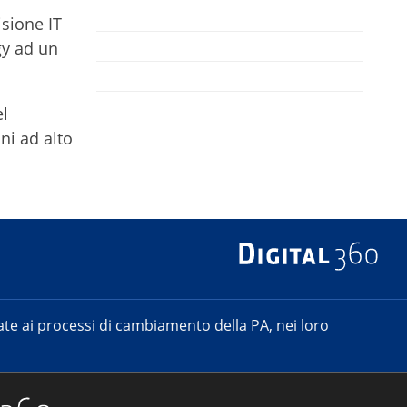
isione IT
gy ad un
el
ni ad alto
e ai processi di cambiamento della PA, nei loro