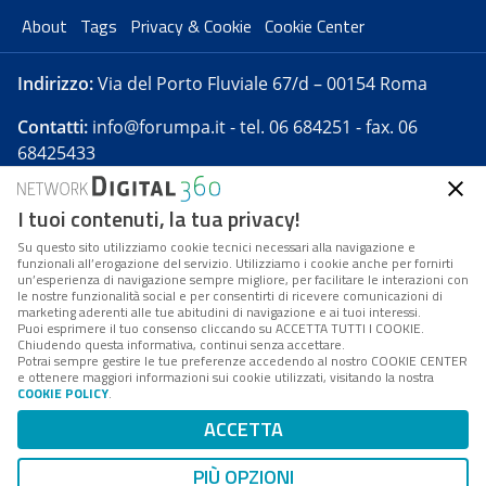
About
Tags
Privacy & Cookie
Cookie Center
Indirizzo:
Via del Porto Fluviale 67/d – 00154 Roma
Contatti:
info@forumpa.it
- tel. 06 684251 - fax. 06
68425433
I tuoi contenuti, la tua privacy!
Forumpa.it
è una pubblicazione telematica iscritta
presso Registro della stampa del Tribunale di Roma -
Su questo sito utilizziamo cookie tecnici necessari alla navigazione e
funzionali all’erogazione del servizio. Utilizziamo i cookie anche per fornirti
Reg. n. 182 del 2 maggio 2008 - Direttore resp. Michela
un’esperienza di navigazione sempre migliore, per facilitare le interazioni con
Stentella
le nostre funzionalità social e per consentirti di ricevere comunicazioni di
marketing aderenti alle tue abitudini di navigazione e ai tuoi interessi.
FPA s.r.l. è società soggetta a Direzione e
Puoi esprimere il tuo consenso cliccando su ACCETTA TUTTI I COOKIE.
Coordinamento da parte di Digital360 S.p.A. - FPA s.r.l.
Chiudendo questa informativa, continui senza accettare.
Potrai sempre gestire le tue preferenze accedendo al nostro COOKIE CENTER
è un'azienda certificata per il sistema di management
e ottenere maggiori informazioni sui cookie utilizzati, visitando la nostra
COOKIE POLICY
.
di qualità SQS (ISO 9001)
Codice Fiscale/Partita IVA n. 10693191008 - R.E.A. Roma
ACCETTA
n. 1249791. ISP AWS
PIÙ OPZIONI
Mappa del sito