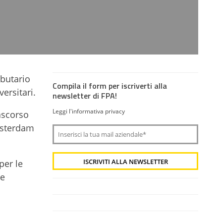
ibutario
Compila il form per iscriverti alla
ersitari.
newsletter di FPA!
Leggi l'informativa privacy
rascorso
msterdam
per le
 e