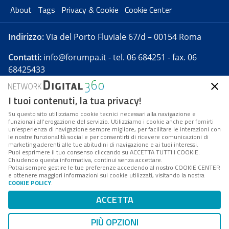
About
Tags
Privacy & Cookie
Cookie Center
Indirizzo:
Via del Porto Fluviale 67/d – 00154 Roma
Contatti:
info@forumpa.it
- tel. 06 684251 - fax. 06
68425433
I tuoi contenuti, la tua privacy!
Forumpa.it
è una pubblicazione telematica iscritta
presso Registro della stampa del Tribunale di Roma -
Su questo sito utilizziamo cookie tecnici necessari alla navigazione e
funzionali all’erogazione del servizio. Utilizziamo i cookie anche per fornirti
Reg. n. 182 del 2 maggio 2008 - Direttore resp. Michela
un’esperienza di navigazione sempre migliore, per facilitare le interazioni con
Stentella
le nostre funzionalità social e per consentirti di ricevere comunicazioni di
marketing aderenti alle tue abitudini di navigazione e ai tuoi interessi.
FPA s.r.l. è società soggetta a Direzione e
Puoi esprimere il tuo consenso cliccando su ACCETTA TUTTI I COOKIE.
Coordinamento da parte di Digital360 S.p.A. - FPA s.r.l.
Chiudendo questa informativa, continui senza accettare.
Potrai sempre gestire le tue preferenze accedendo al nostro COOKIE CENTER
è un'azienda certificata per il sistema di management
e ottenere maggiori informazioni sui cookie utilizzati, visitando la nostra
COOKIE POLICY
.
di qualità SQS (ISO 9001)
Codice Fiscale/Partita IVA n. 10693191008 - R.E.A. Roma
ACCETTA
n. 1249791. ISP AWS
PIÙ OPZIONI
Mappa del sito