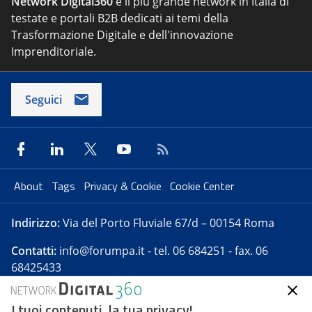
Network Digital360
è il più grande network in Italia di
testate e portali B2B dedicati ai temi della
Trasformazione Digitale e dell'innovazione
Imprenditoriale.
Seguici
About
Tags
Privacy & Cookie
Cookie Center
Indirizzo:
Via del Porto Fluviale 67/d – 00154 Roma
Contatti:
info@forumpa.it
- tel. 06 684251 - fax. 06
68425433
I tuoi contenuti, la tua privacy!
Forumpa.it
è una pubblicazione telematica iscritta